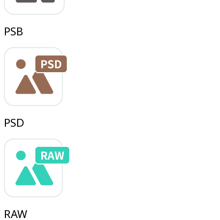
PSB
PSD
RAW